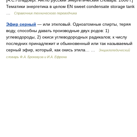
[А.С.Гольдберг. Англо русский энергетический словарь. 2006 г.]
Тематики энергетика в целом EN sweet condensate storage tank
…
Справочник технического переводчика
Эфир серный
— или этиловый. Одноатомные спирты, теряя
воду, способны давать производные двух родов: 1)
углеводороды, 2) окиси углеводородных радикалов; к числу
последних принадлежит и обыкновенный или так называемый
серный эфир, который, как окись этила… …
Энциклопедический
словарь Ф.А. Брокгауза и И.А. Ефрона