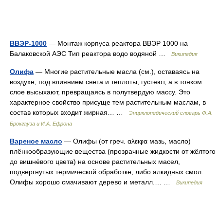
ВВЭР-1000
— Монтаж корпуса реактора ВВЭР 1000 на
Балаковской АЭС Тип реактора водо водяной …
Википедия
Олифа
— Многие растительные масла (см.), оставаясь на
воздухе, под влиянием света и теплоты, густеют, а в тонком
слое высыхают, превращаясь в полутвердую массу. Это
характерное свойство присуще тем растительным маслам, в
состав которых входит жирная… …
Энциклопедический словарь Ф.А.
Брокгауза и И.А. Ефрона
Вареное масло
— Олифы (от греч. αλειφα мазь, масло)
плёнкообразующие вещества (прозрачные жидкости от жёлтого
до вишнёвого цвета) на основе растительных масел,
подвергнутых термической обработке, либо алкидных смол.
Олифы хорошо смачивают дерево и металл.… …
Википедия